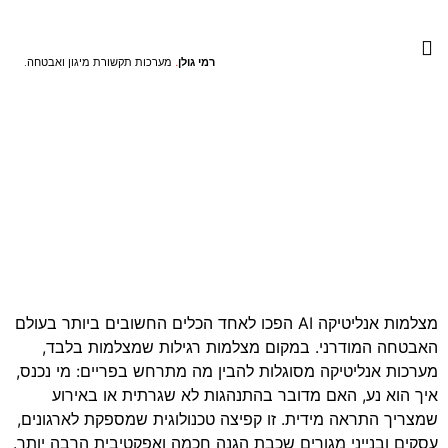
התקנת אינטרקום לבית ולעסק
התקנת מצלמות אבטחה
הקמת תשתיות תקשורת
רמי גולן
.
מערכות תקשורת מיגון ואבטחה.
מצלמות אנליטיקה AI –
הדור הבא של אבטחה
חכמה במרחב המודרני
דף הבית
»
מידע מקצועי
»
מצלמות אנליטיקה AI – הדור הבא
של אבטחה חכמה במרחב המודרני
מצלמות אנליטיקה AI הפכו לאחד הכלים החשובים ביותר בעולם
האבטחה המודרני. במקום מצלמות רגילות שמצלמות בלבד,
מערכות אנליטיקה מסוגלות להבין מה מתרחש בפריים: מי נכנס,
איך הוא נע, האם מדובר בהתנהגות לא שגרתית או באירוע
שמצריך התראה מידית. זו קפיצה טכנולוגית שמספקת לארגונים,
עסקים ובנייני מגורים שכבת הגנה חכמה ואפקטיבית הרבה יותר.