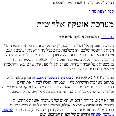
רמי גולן
.
מערכות תקשורת מיגון ואבטחה.
קבל הצעת מחיר
מערכת אזעקה אלחוטית
דף הבית
»
מערכת אזעקה אלחוטית
מערכות אזעקה אלחוטיות הן הפתרון המתקדם והנוח ביותר לשמירה על
הבית או העסק שלכם. הן משלבות בין טכנולוגיה חדשנית לעיצוב אלגנטי,
ומספקות אבטחה ברמה גבוהה ללא צורך בחוטים מסורבלים או התקנה
מורכבת. עם התקנה פשוטה, תחזוקה קלה ואפשרות לשליטה מרחוק
באמצעות אפליקציה ייעודית, מערכות אלו מעניקות שקט נפשי והתאמה
מושלמת לצרכים האישיים שלכם.
בחברת G-NET, שמתמחה
בהתקנת מצלמות אבטחה
ומתן מענה כולל
בתחום מערכות תקשורת מיגון ואבטחה, תוכלו לבחור את הדגם
המתקדם ביותר של מערכת אזעקה אלחוטית מומלצת ומקצועית שמציעה
גמישות ושליטה מוגברת בהגנה על ביתכם מפני איומים של פולשים.
וזה לא הכול. בחירת הדגם המתאים של מערכות אזעקה אלחוטיות
ביתיות או עסקיות שתמצאו אצלנו, תאפשר לכם ליהנות במשך שנים
רבות ממערכת אבטחה מקצועית שאין צורך להחליפה, עם שירות
התקנת
מערכת אזעקה
ותיקונים של הצוות המקצועי שלנו.