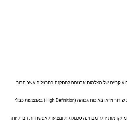
 לא מעט סוגים של מצלמות אבטחה עם פונקציות שונות המאפשרות התאמה מדויקת לצרכים ומטרות שלכם. ישנם 2 סוגים עיקריים של מצלמות אבטחה להתקנה בהרצליה אשר הרוב
מצלמות אנלוגיות HD הן הגרסה המתקדמת יותר של מצלמות האבטחה האנלוגיות המסורתיות. הן מאפשרות שידור וידאו באיכות גבוהה (High Definition) באמצעות כבלי
יר וידאו. הן מתקדמות יותר מבחינה טכנולוגית ומציעות אפשרויות רבות יותר