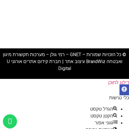
מצלמות אבטחה בראש העין
מערכת אזעקה לעסק
מצלמות אבטחה בתל אביב
מצלמות אבטחה בחולון
מצלמות אבטחה בבאר יעקב
© כל הזכויות שמורות – GNET – רמי גולן – מערכות תקשורת מיגון
ואבטחה
BrandWiz
עיצוב אתר |
חברת קידום אתרים אורגני U
Digital
דילוג לתוכן
פתח סרגל נגישות
כלי נגישות
הגדל טקסט
הקטן טקסט
גווני אפור