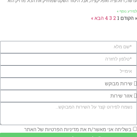
עדשה, רזולוציה ואפליקציה, אבל היסוד השקט שמחזיק את הכול מדויק הוא
למידע נוסף »
« הקודם
1
2
3
4
הבא »
לייעוץ והצעת מחיר אנא השאירו פרטים או התקשרו:
050-6718202
בשליחה אני מאשר/ת את
מדיניות הפרטיות
של האתר