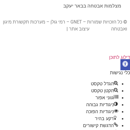
מצלמות אבטחה בבאר יעקב
© כל הזכויות שמורות – GNET – רמי גולן – מערכות תקשורת מיגון
ואבטחה
BrandWiz
עיצוב אתר |
חברת קידום אתרים אורגני U
Digital
דילוג לתוכן
פתח סרגל נגישות
כלי נגישות
הגדל טקסט
הקטן טקסט
גווני אפור
ניגודיות גבוהה
ניגודיות הפוכה
רקע בהיר
הדגשת קישורים