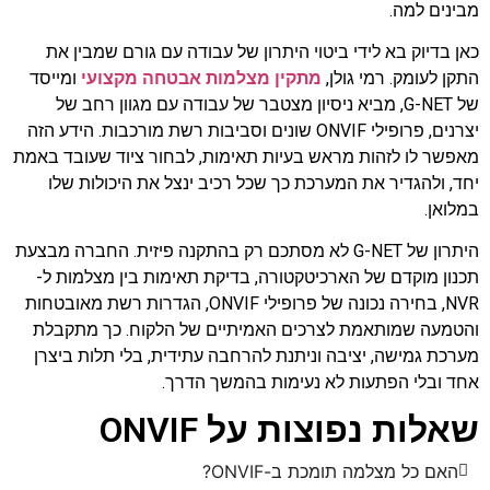
מבינים למה.
כאן בדיוק בא לידי ביטוי היתרון של עבודה עם גורם שמבין את
התקן לעומק. רמי גולן,
מתקין מצלמות אבטחה מקצועי
ומייסד
של G-NET, מביא ניסיון מצטבר של עבודה עם מגוון רחב של
יצרנים, פרופילי ONVIF שונים וסביבות רשת מורכבות. הידע הזה
מאפשר לו לזהות מראש בעיות תאימות, לבחור ציוד שעובד באמת
יחד, ולהגדיר את המערכת כך שכל רכיב ינצל את היכולות שלו
במלואן.
היתרון של G-NET לא מסתכם רק בהתקנה פיזית. החברה מבצעת
תכנון מוקדם של הארכיטקטורה, בדיקת תאימות בין מצלמות ל-
NVR, בחירה נכונה של פרופילי ONVIF, הגדרות רשת מאובטחות
והטמעה שמותאמת לצרכים האמיתיים של הלקוח. כך מתקבלת
מערכת גמישה, יציבה וניתנת להרחבה עתידית, בלי תלות ביצרן
אחד ובלי הפתעות לא נעימות בהמשך הדרך.
שאלות נפוצות על ONVIF
האם כל מצלמה תומכת ב-ONVIF?