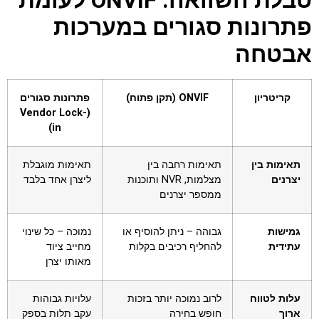
טבלת השוואה: ONVIF לעומת
פתרונות סגורים במערכות
אבטחה
קריטריון
ONVIF (תקן פתוח)
פתרונות סגורים
(Vendor Lock-
in)
תאימות בין
תאימות רחבה בין
תאימות מוגבלת
יצרנים
מצלמות, NVR ותוכנות
ליצרן אחד בלבד
ממספר יצרנים
גמישות
גבוהה – ניתן להוסיף או
נמוכה – כל שינוי
עתידית
להחליף רכיבים בקלות
מחייב ציוד
מאותו יצרן
עלות לטווח
לרוב נמוכה יותר בזכות
עלויות גבוהות
ארוך
חופש בחירה
עקב תלות בספק