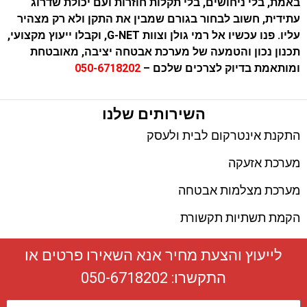
באמת, בלי ניחושים, בלי תקלות חוזרות ועם יכולת שדרוג
עתידית, חשוב לבחור בגורם שמבין את התקן ולא רק מצהיר
עליו. פנו עכשיו אל רמי גולן וצוות G-NET, וקבלו ייעוץ מקצועי,
תכנון נכון והטמעה של מערכת אבטחה יציבה, מאובטחת
ומותאמת בדיוק לצרכים שלכם –
050-6718202
השירותים שלנו
התקנת אינטרקום לבית ולעסק
מערכת אזעקה
מערכת מצלמות אבטחה
הקמת תשתיות תקשורת
לייעוץ והצעת מחיר אנא השאירו פרטים או
התקשרו:
050-6718202