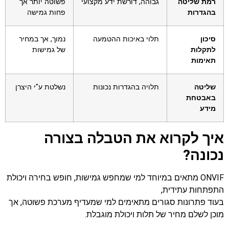
רמת שליטה
גבוהה, דורשת ידע מקצועי
פשוטה יותר אך
בהגדרות
פחות גמישה
סיכון
תלוי באיכות ההטמעה
נמוך, אך במחיר
לתקלות
של גמישות
תאימות
שליטה
תלויה בהגדרות נכונות
נשלטת ע"י היצרן
באבטחת
מידע
איך לקרוא את הטבלה בצורה
נכונה?
ONVIF מתאים במיוחד למי שמחפש גמישות, חופש בחירה ויכולת
התפתחות עתידית,
בעוד פתרונות סגורים מתאימים למי שמעדיף מערכת פשוטה, אך
מוכן לשלם מחיר של תלות ויכולת מוגבלת.