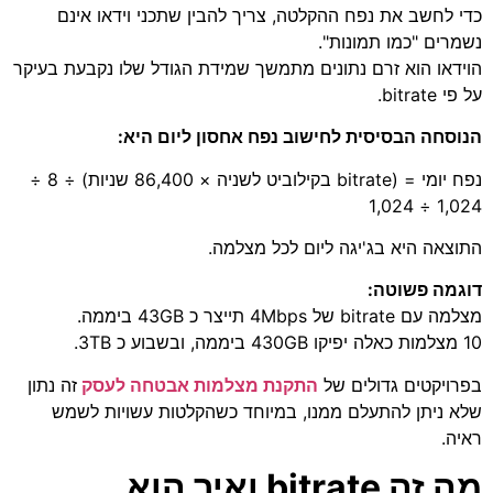
כדי לחשב את נפח ההקלטה, צריך להבין שתכני וידאו אינם
נשמרים "כמו תמונות".
הוידאו הוא זרם נתונים מתמשך שמידת הגודל שלו נקבעת בעיקר
על פי bitrate.
הנוסחה הבסיסית לחישוב נפח אחסון ליום היא:
נפח יומי = (bitrate בקילוביט לשניה × 86,400 שניות) ÷ 8 ÷
1,024 ÷ 1,024
התוצאה היא בג'יגה ליום לכל מצלמה.
דוגמה פשוטה:
מצלמה עם bitrate של 4Mbps תייצר כ 43GB ביממה.
10 מצלמות כאלה יפיקו 430GB ביממה, ובשבוע כ 3TB.
בפרויקטים גדולים של
התקנת מצלמות אבטחה לעסק
זה נתון
שלא ניתן להתעלם ממנו, במיוחד כשהקלטות עשויות לשמש
ראיה.
מה זה bitrate ואיך הוא