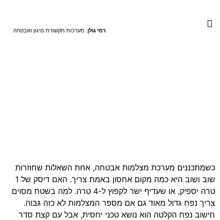
התקנת אינטרקום לבית ולעסק
התקנת מצלמות אבטחה
הקמת תשתיות תקשורת
רמי גולן
.
מערכות תקשורת מיגון ואבטחה.
חישוב נפח הקלטה
במצלמות אבטחה –
המדריך המדויק לצריכת
אחסון חכמה
דף הבית
»
מידע מקצועי
»
חישוב נפח הקלטה במצלמות אבטחה –
המדריך המדויק לצריכת אחסון חכמה
כשמתכננים מערכת מצלמות אבטחה, אחת השאלות שחוזרות
שוב ושוב היא כמה מקום אחסון באמת צריך. האם דיסק של 1
טרה יספיק, או שעדיף ישר לקפוץ ל-4 טרה. למה בשטח מסוים
צריך נפח גדול מאוד גם אם מספר המצלמות לא כזה גבוה.
חישוב נפח הקלטה הוא נושא טכני יחסית, אבל עם קצת סדר