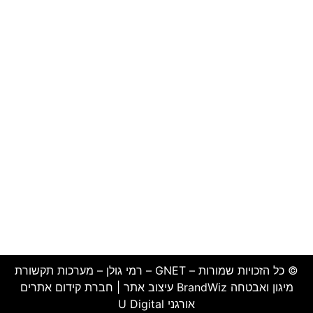
חיבור אינטרקום 2 גידים
מצלמות אבטחה בראשון לציון
התקנת בקרת כניסה
מצלמות אבטחה ברחובות
מצלמות אבטחה בהרצליה
מערכת אזעקה
מצלמות אבטחה ברמת השרון
מערכת אזעקה אלחוטית
מצלמות אבטחה בראש העין
מערכת אזעקה לעסק
מצלמות אבטחה בתל אביב
מצלמות אבטחה בחולון
מצלמות אבטחה בבאר יעקב
© כל הזכויות שמורות – GNET – רמי גולן – מערכות תקשורת
מיגון ואבטחה
BrandWiz
עיצוב אתר |
חברת קידום אתרים
אורגני U Digital