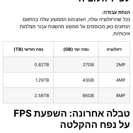
הנחת עבודה:
ככל שהרזולוציה עולה, הbitrate הממוצע עולה בהתאם.
הנתונים כאן מבוססים על ממוצע מהשטח עבור מצלמות
איכותיות.
רזולוציה
נפח יומי (GB)
נפח חודשי (TB)
0.82TB
27GB
2MP
1.29TB
43GB
4MP
2.58TB
86GB
8MP
טבלה אחרונה: השפעת FPS
על נפח ההקלטה