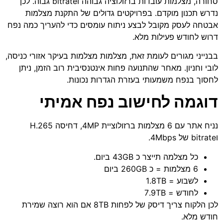
סחורה, מצלמות עובדות ברזולוציה גבוהה וbitrate גבוה. לכן
נדרש תכנון מוקדם. בפרויקטים גדולים של התקנת מצלמות
אבטחה לעסק מקובל לבצע ניתוח עומסים כדי להעריך כמה נפח
דרוש לחודש פעילות מלא.
בבנייני מגורים לעומת זאת, מצלמות מצלמות בעיקר אזורי כניסה,
לובי וחניון. מאחר שהתנועה פחות אינטנסיבית רוב הזמן, ניתן
לחסוך בנפח משמעותי בעזרת הגדרות נכונות.
דוגמה לחישוב נפח אמיתי
נניח אתר עם 6 מצלמות ברזולוציית 4MP, דחיסה H.265
וbitrate של 4Mbps.
כל מצלמה תייצר כ 43GB ביום.
6 מצלמות = כ 260GB ביום
לשבוע = 1.8TB
לחודש = 7.9TB
לכן הלקוח צריך דיסק של לפחות 8TB אם הוא רוצה שמירת
חודש מלא.