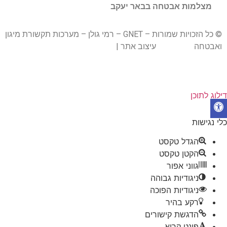
מצלמות אבטחה בבאר יעקב
© כל הזכויות שמורות – GNET – רמי גולן – מערכות תקשורת מיגון
ואבטחה
BrandWiz
עיצוב אתר |
חברת קידום אתרים אורגני U
Digital
דילוג לתוכן
פתח סרגל נגישות
כלי נגישות
הגדל טקסט
הקטן טקסט
גווני אפור
ניגודיות גבוהה
ניגודיות הפוכה
רקע בהיר
הדגשת קישורים
פונט קריא