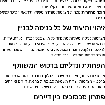
תחושת פיקוח ברורה
. פורצים, ונדליסטים וגורמים לא רצויים נרתעים
ממעקב מתועד ומחפשים מטרה קלה יותר.
הוכח מחקרית
: נוכחות מצלמות מורידה משמעותית את הסיכוי לפשע
סביבתי.
זיהוי ותיעוד של כל כניסה לבניין
מצלמות כניסה ומעליות מתעדות כל מי שנכנס לבניין – אורח, שליח,
טכנאי או שכן. במקרה של גניבה, נזק או אירוע חריג, אפשר לחזור
להקלטות ולקבל
הוכחה מצולמת בזמן אמת.
גם דייר ששכח מפתח
ופותח לדמות חשודה – הכל מתועד.
הפחתת ונדליזם ברכוש המשותף
אינטרקום שבור, תאורה שנשרפה, לכלוך בחדר מדרגות או שריטות
ברכב – מצלמות יוצרות משמעת סביבתית בריאה. דיירים ואורחים
פשוט מתנהגים אחרת כשהם יודעים שמצלמים אותם.
פתרון סכסוכים בין דיירים