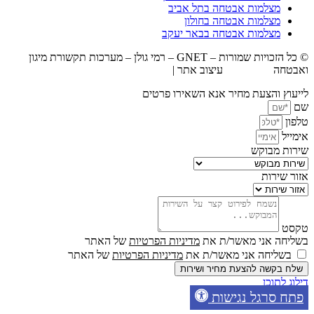
מצלמות אבטחה בתל אביב
מצלמות אבטחה בחולון
מצלמות אבטחה בבאר יעקב
© כל הזכויות שמורות – GNET – רמי גולן – מערכות תקשורת מיגון
חה
BrandWiz
עיצוב אתר |
חברת קידום אתרים אורגני U Digital
ץ והצעת מחיר אנא השאירו פרטים
ל
 מבוקש
שירות
ה אני מאשר/ת את
מדיניות הפרטיות
של האתר
ליחה אני מאשר/ת את
מדיניות הפרטיות
של האתר
בקשה להצעת מחיר ושירות
לתוכן
 סרגל נגישות