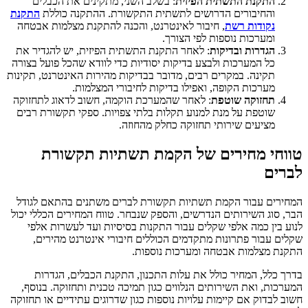
התקנת התשתית הפיזית
: בשלב השני, מתקינים את הכבלים
והחיבורים הדרושים לתשתית התקשורת. ההתקנה כוללת
התקנת
נקודות רשת
, חיבור לאינטרנט, והכנה להתקנת מצלמות אבטחה
ומערכות נוספות לפי הצורך.
הגדרות ובדיקות
: לאחר התקנת התשתית הפיזית, יש להגדיר את
כל המערכות ולבצע בדיקות יסודיות כדי לוודא שהכל פועל בצורה
תקינה. במקרים רבים, מדובר בבדיקות מהירות האינטרנט, תקינות
מערכות הקופה, ואפילו בדיקות לחיבורי המצלמות.
תחזוקה שוטפת
: לאחר שהמערכת הוקמה, חשוב לדאוג לתחזוקה
שוטפת על מנת למנוע תקלות בלתי צפויות. ספקי תקשורת רבים
מציעים שירותי תחזוקה כחלק מהחוזה.
חי מחירים של הקמת תשתיות תקשורת
ים
ים עבור הקמת תשתיות תקשורת לברים משתנים בהתאם לגודל
סוג השירותים הנדרשים, והספק שנבחר. טווח המחירים הכללי יכול
בין כמה אלפי שקלים עבור התקנות בסיסיות ועד לעשרות אלפי
 עבור פתרונות מתקדמים הכוללים חיבורי אינטרנט מהירים,
 מצלמות אבטחה ומערכות נוספות.
כלל, המחיר כולל את עלות התכנון, התקנת הכבלים, הגדרות
ות, ואת השירותים הנלווים כגון תמיכה טכנית ותחזוקה. בנוסף,
לבדוק אם קיימות עלויות נוספות כגון שדרוגים עתידיים או תחזוקה