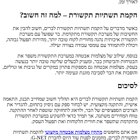
זמן.
ת תשתיות תקשורת – למה זה חשוב?
מדברים על הקמת תשתיות תקשורת לברים, חשוב להבין את
ות של מערכת תקשורת מתקדמת. בר שפועל עם מערכת
ת איכותית נהנה מחוויית לקוח טובה יותר, מהירות תפעול גבוהה,
ת להתמודד עם עומסי עבודה בצורה יעילה.
, שילוב של מצלמות אבטחה במערכת התקשורת משפר את
ות והביטחון בבר, ומעניק לבעלים שליטה טובה יותר בנעשה
 מצלמות אבטחה גם מספקות פתרון במקרים של גניבות או ונדליזם,
ות את הבר לסביבה מוגנת ונעימה יותר.
כום
תשתיות תקשורת לברים היא תהליך חשוב שמחייב תכנון, התאמה
, והתקנה מקצועית. יש לבחור ספק עם ניסיון בתחום, להגדיר את
ם הספציפיים של הבר, ולדאוג לתחזוקה שוטפת לאחר ההתקנה.
המחירים משתנה, אך תמיד כדאי להשקיע במערכת תקשורת
ת שתשפר את חוויית הלקוחות ואת תפעול העסק.
תם מחפשים
מתקין מצלמות אבטחה מקצועי
להקמת תשתיות
 לברים, מוזמנים לפנות עוד היום לחברת G-NET.