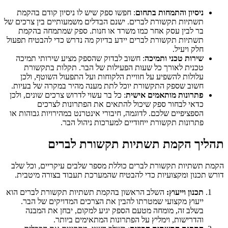
ניסיון והתמחות בתחום
: חפשו ספק שיש לו ניסיון קודם בהקמת
תשתיות תקשורת לברים. ישנם הבדלים משמעותיים בין צרכים של
בר לבין עסק אחר כמו משרד או חנות. ספק שמתמחה בהקמת
תשתיות תקשורת לברים יידע בדיוק מה נדרש כדי להבטיח תפעול
חלק ויעיל.
שירות טכני ותמיכה
: חשוב לבדוק שהספק מציע שירותי תמיכה
טכנית לאורך כל שעות הפעילות של הבר. תקלות בתקשורת
עלולות להשפיע על חוויית הלקוחות ועל התפעול השוטף, ולכן
חשוב שספק התקשורת יוכל לתת מענה מהיר במקרה של בעיות.
פתרונות מותאמים אישית
: כל בר עשוי לדרוש צרכים שונים, ולכן
כדאי לבחור ספק שיכול להתאים את הפתרונות לצרכים
הספציפיים שלכם. לדוגמה, חיבורי אינטרנט במהירויות גבוהות או
פתרונות תקשורת ייחודיים למערכות ניהול הבר.
יך הקמת תשתיות תקשורת לברים
תשתיות תקשורת לברים כוללת מספר שלבים עיקריים, וכל שלב
תכנון ומקצועיות כדי להבטיח שהמערכת תעבוד בצורה מיטבית.
תכנון וייעוץ:
השלב הראשון בהקמת תשתיות תקשורת לברים הוא
ייעוץ מקצועי שמטרתו להבין את הצרכים המדויקים של הבר.
בשלב זה, מומחה מטעם הספק יגיע למקום, יבחן את המבנה
והדרישות, וימליץ על הפתרונות המתאימים ביותר.